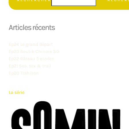
Articles récents
Ep24 Le grand départ
Ep23 Boutik Chinois 3.0
Ep22 Râteau 5 étoiles
Ep21 Sea, sex & trail
Ep20 Trahison
La série